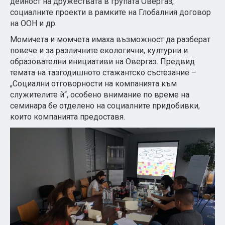
дейност на дружествата в групата Овергаз,
социалните проекти в рамките на Глобалния договор
на ООН и др.
Момичета и момчета имаха възможност да разберат
повече и за различните екологични, културни и
образователни инициативи на Овергаз. Предвид
темата на тазгодишното стажантско състезание –
„Социални отговорности на компанията към
служителите й“, особено внимание по време на
семинара бе отделено на социалните придобивки,
които компанията предоставя.