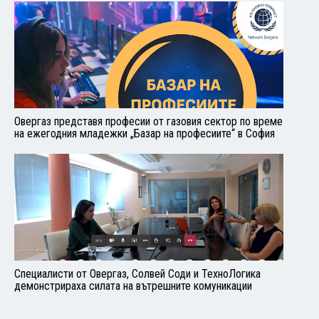
Овергаз представя професии от газовия сектор по време
на ежегодния младежки „Базар на професиите“ в София
Специалисти от Овергаз, Солвей Соди и ТехноЛогика
демонстрираха силата на вътрешните комуникации