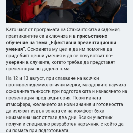
Като част от програмата на Стажантската академия,
практикантите се включиха и в
присъствено
обучение на тема „Ефективни презентационни
умения“.
Основната му цел е да им помогне да
придобият ценни умения и да се почувстват по-
уверени в случаите, когато трябва да представят
презентация по дадена тема.
На 12 и 13 август, при спазване на всички
противоепидемиологични мерки, младежите научиха
основните тънкости при подготовката и изнасянето на
презентация пред аудитория. Позитивната
атмосфера, желанието за нови знания и готовността
да излязат извън зоната си на комфорт бяха
неизменна част от тези два дни. Всеки участник
получи и специално разработен наръчник, с който да
си помага при подготовката.