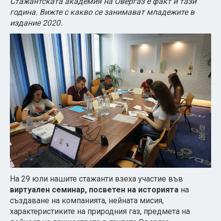
Стажантската академия на Овергаз е факт и тази
година. Вижте с какво се занимават младежите в
издание 2020.
На 29 юли нашите стажанти взеха участие във
виртуален семинар, посветен на историята
на
създаване на компанията, нейната мисия,
характеристиките на природния газ, предмета на