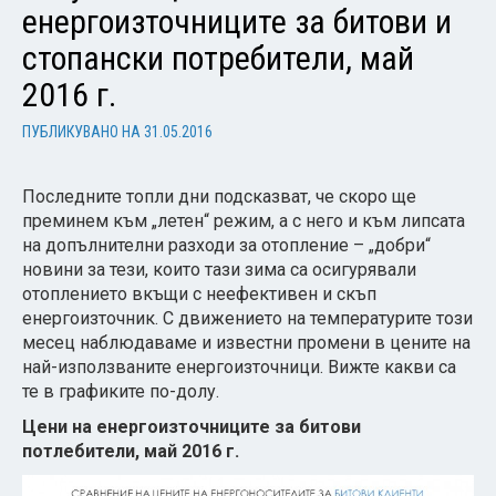
енергоизточниците за битови и
стопански потребители, май
2016 г.
ПУБЛИКУВАНО НА
31.05.2016
Последните топли дни подсказват, че скоро ще
преминем към „летен“ режим, а с него и към липсата
на допълнителни разходи за отоплениe – „добри“
новини за тези, които тази зима са осигурявали
отоплението вкъщи с неефективен и скъп
енергоизточник. С движението на температурите този
месец наблюдаваме и известни промени в цените на
най-използваните енергоизточници. Вижте какви са
те в графиките по-долу.
Цени на енергоизточниците за битови
потлебители, май 2016 г.