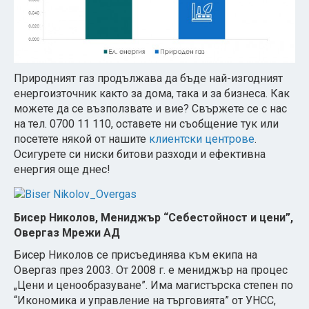
Природният газ продължава да бъде най-изгодният
енергоизточник както за дома, така и за бизнеса. Как
можете да се възползвате и вие? Свържете се с нас
на тел. 0700 11 110, оставете ни съобщение тук или
посетете някой от нашите
клиентски центрове
.
Осигурете си ниски битови разходи и ефективна
енергия още днес!
Бисер Николов, Мениджър “Себесто
йност и цени”,
Овергаз Мрежи АД
Бисер Николов се присъединява към екипа на
Овергаз през 2003. От 2008 г. е мениджър на процес
„Цени и ценообразуване”. Има магистърска степен по
“Икономика и управление на търговията” от УНСС,