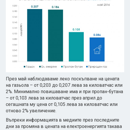
През май наблюдаваме леко поскъпване на цената
на газьола – от 0,203 до 0,207 лева за киловатчас или
2%. Минимално повишаване има и при пропан-бутана
– от 0,103 лева за киловатчас през април до
сегашната му цена от 0,105 лева за киловатчас или
отново 2% увеличение.
Въпреки информацията в медиите през последните
дни за промяна в цената на електроенергията такава