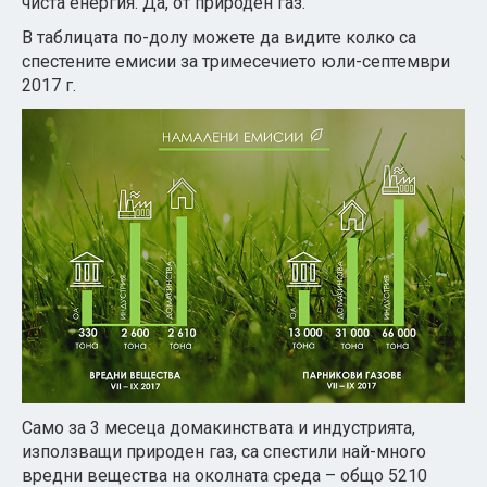
чиста енергия. Да, от природен газ.
В таблицата по-долу можете да видите колко са
спестените емисии за тримесечието юли-септември
2017 г.
Само за 3 месеца домакинствата и индустрията,
използващи природен газ, са спестили най-много
вредни вещества на околната среда – общо 5210