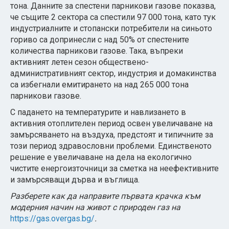
тона. Данните за спестени парникови газове показва,
че същите 2 сектора са спестили 97 000 тона, като тук
индустриалните и стопански потребители на синьото
гориво са допринесли с над 50% от спестените
количества парникови газове. Така, въпреки
активният летен сезон обществено-
административният сектор, индустрия и домакинства
са избегнали емитирането на над 265 000 тона
парникови газове.
С падането на температурите и навлизането в
активния отоплителен период освен увеличаване на
замърсяването на въздуха, предстоят и типичните за
този период здравословни проблеми. Единственото
решение е увеличаване на дела на екологично
чистите енергоизточници за сметка на неефективните
и замърсяващи дърва и въглища.
Разберете как да направите първата крачка към
модерния начин на живот с природен газ на
https://gas.overgas.bg/
.