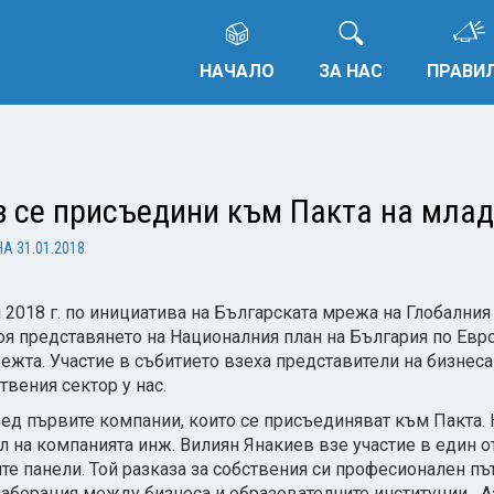
НАЧАЛО
ЗА НАС
ПРАВИ
з се присъедини към Пакта на мла
НА
31.01.2018
и 2018 г. по инициатива на Българската мрежа на Глобалния
оя представянето на Националния план на България по Евр
дежта. Участие в събитието взеха представители на бизнеса
твения сектор у нас.
ред първите компании, които се присъединяват към Пакта. 
л на компанията инж. Вилиян Янакиев взе участие в един о
те панели. Той разказа за собствения си професионален път
аборация между бизнеса и образователните институции. „А