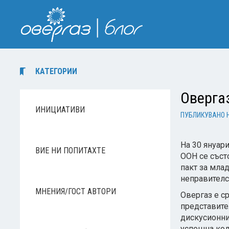
КАТЕГОРИИ
Оверга
ИНИЦИАТИВИ
ПУБЛИКУВАНО 
На 30 януар
ВИЕ НИ ПОПИТАХТЕ
ООН се съст
пакт за мла
неправителс
МНЕНИЯ/ГОСТ АВТОРИ
Овергаз е с
представите
дискусионни
успешна кол