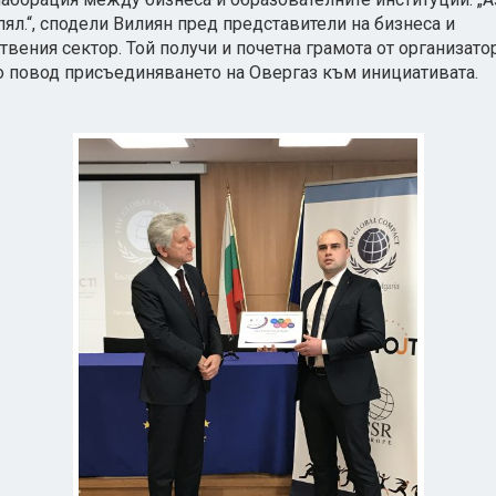
ял.“, сподели Вилиян пред представители на бизнеса и
вения сектор. Той получи и почетна грамота от организато
о повод присъединяването на Овергаз към инициативата.