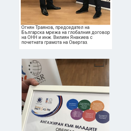
Огнян Траянов, председател на
Българска мрежа на глобалния договор
на ОНН и инж. Вилиян Янакиев с
почетната грамота на Овергаз.