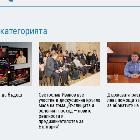
 категорията
о да бъдеш
Светослав Иванов взе
Държавата разд
участие в дискусионна кръгла
лева помощи за 
маса на тема „Въглищата и
за абонатите на
зеленият преход – новите
реалности и
предизвикателства за
България“