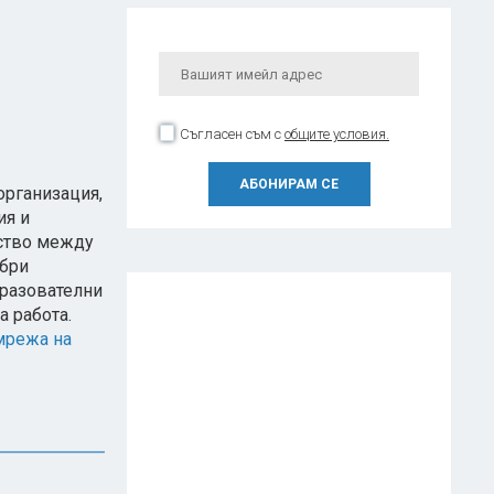
Съгласен съм с
общите условия.
организация,
ия и
рство между
обри
бразователни
а работа.
мрежа на