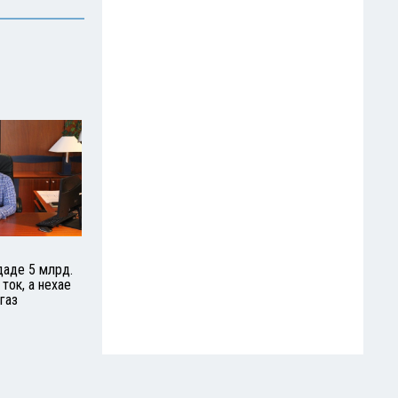
аде 5 млрд.
ток, а нехае
 газ