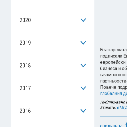
2020
2019
Българската
подписала Е
европейски 
2018
бизнеса и о
възможности
партньорств
Повече подр
2017
глобалния д
Публикувано 
Етикети:
БМГ
2016
СПОДЕЛЕТЕ: