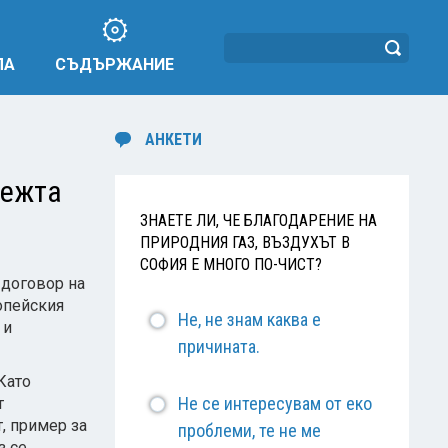
ЛА
СЪДЪРЖАНИЕ
АНКЕТИ
дежта
ЗНАЕТЕ ЛИ, ЧЕ БЛАГОДАРЕНИЕ НА
ПРИРОДНИЯ ГАЗ, ВЪЗДУХЪТ В
СОФИЯ Е МНОГО ПО-ЧИСТ?
 договор на
опейския
Не, не знам каква е
 и
причината.
Като
Не се интересувам от еко
т
, пример за
проблеми, те не ме
з се