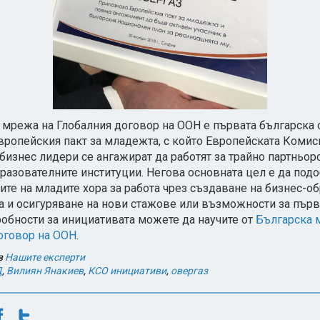
 мрежа на Глобалния договор на ООН е първата българска 
вропейския пакт за младежта, с който Европейската Комис
бизнес лидери се ангажират да работят за трайно партньо
бразователните институции. Негова основната цел е да под
те на младите хора за работа чрез създаване на бизнес-о
а и осигуряване на нови стажове или възможности за първ
обности за инициативата можете да научите от
Българска 
оговор на ООН
.
в
Нашите експерти
Д
,
Вилиян Янакиев
,
КСО инициативи
,
овергаз