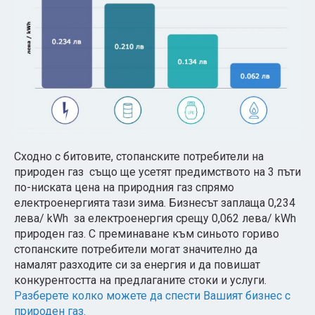
Сходно с битовите, стопанските потребители на
природен газ също ще усетят предимството на 3 пъти
по-ниската цена на природния газ спрямо
електроенергията тази зима. Бизнесът заплаща 0,234
лева/ kWh за електроенергия срещу 0,062 лева/ kWh
природен газ. С преминаване към синьото гориво
стопанските потребители могат значително да
намалят разходите си за енергия и да повишат
конкурентостта на предлаганите стоки и услуги.
Разберете колко можете да спести Вашият бизнес с
природен газ.