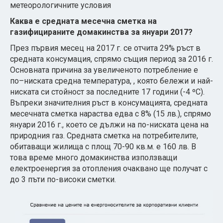
метеорологичните условия
Каква е средната месечна сметка на
газифицираните домакинства за януари 2017?
През първия месец на 2017 г. се отчита 29% ръст в
средната консумация, спрямо същия период за 2016 г.
Основната причина за увеличеното потребление е
по–ниската средна температура, , която бележи и най-
ниската си стойност за последните 17 години (-4 ºC).
Въпреки значителния ръст в консумацията, средната
месечната сметка нараства едва с 8% (15 лв.), спрямо
януари 2016 г., което се дължи на по-ниската цена на
природния газ. Средната сметка на потребителите,
обитаващи жилища с площ 70-90 кв.м. е 160 лв. В
това време много домакинства използващи
електроенергия за отопления очаквано ще получат с
до 3 пъти по-високи сметки.