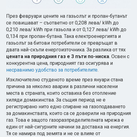
През февруари цените на газьолът и пропан-бутанът
се повишават – съответно от 0,208 лева/ kWh до
0,210 лева/ kWh при газьола и от 0,127 лева/ kWh до
0,134 при пропан-бутана. Така електроенергията и
газьолът за битови потребители се превръщат в
двата най-скъпи енергоизточника. За разлика от тях
цената на природния газ е 3 пъти по-ниска
. Освен с
конкурентна цена, природният газ осигурява и
несравнимо удобство за потребителите
.
Изключително студеното време през януари стана
причина за няколко аварии в различни населени
места в страната, които оставиха без отопление
хиляди домакинства. За същия период не е
регистрирано нито едно спиране на газоподаването
за домакинствата, които са се доверили на природния
газ. Това е защото газоразпределителната мрежа е
един от най-сигурните начини за доставка на енергия.
Тя се намира под земята и не се влияе от